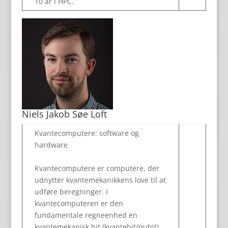
10 år i HPC.
Niels Jakob Søe Loft
Kvantecomputere: software og
hardware
Kvantecomputere er computere, der
udnytter kvantemekanikkens love til at
udføre beregninger. I
kvantecomputeren er den
fundamentale regneenhed en
kvantemekanisk bit (kvantebit/qubit),