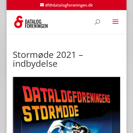
df@datalogforeningen.dk
Stormøde 2021 –
indbydelse