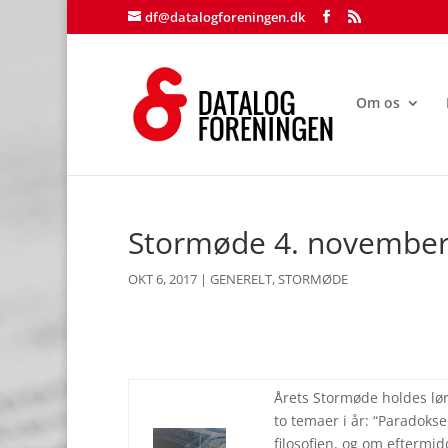
df@datalogforeningen.dk
Om os
Stormøde 4. november
OKT 6, 2017
|
GENERELT
,
STORMØDE
Årets Stormøde holdes lør
to temaer i år: “Paradokse
filosofien, og om eftermidd