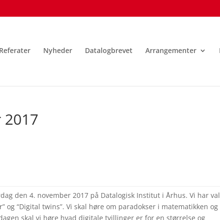
Referater
Nyheder
Datalogbrevet
Arrangementer
 2017
dag den 4. november 2017 på Datalogisk Institut i Århus. Vi har val
r” og “Digital twins”. Vi skal høre om paradokser i matematikken og
agen skal vi høre hvad digitale tvillinger er for en størrelse og